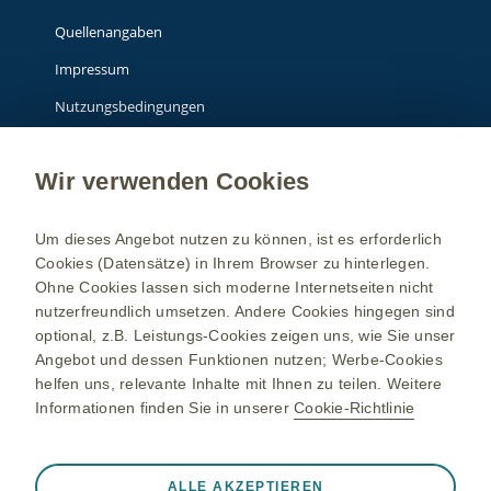
Quellenangaben
Impressum
Nutzungsbedingungen
Datenschutzhinweis
Wir verwenden Cookies
Über GSK
Um dieses Angebot nutzen zu können, ist es erforderlich
Cookies (Datensätze) in Ihrem Browser zu hinterlegen.
**Info: Gendergerechte Sprache: Dieser Text schließt prinzipiell alle
Ohne Cookies lassen sich moderne Internetseiten nicht
Geschlechter mit ein.
nutzerfreundlich umsetzen. Andere Cookies hingegen sind
Zur besseren Lesbarkeit wird jedoch nur eine Geschlechtsform
optional, z.B. Leistungs-Cookies zeigen uns, wie Sie unser
verwendet – welche das ist, liegt im Ermessen derjenigen, die den
Angebot und dessen Funktionen nutzen; Werbe-Cookies
Text verfasst haben.
helfen uns, relevante Inhalte mit Ihnen zu teilen. Weitere
Informationen finden Sie in unserer
Cookie-Richtlinie
Die Inhalte richten sich an Personen in Deutschland.
Eine Initiative von GSK ©
2026
GSK Unternehmensgruppe oder
Immer aktiv
Nur unbedingt erforderliche Cookies
ALLE AKZEPTIEREN