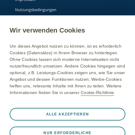
Nutzungsbedingungen
Datenschutzhinweis
Wir verwenden Cookies
Über GSK
Um dieses Angebot nutzen zu können, ist es erforderlich
Cookies (Datensätze) in Ihrem Browser zu hinterlegen.
**Info: Gendergerechte Sprache: Dieser Text schließt prinzipiell alle
Ohne Cookies lassen sich moderne Internetseiten nicht
Geschlechter mit ein.
nutzerfreundlich umsetzen. Andere Cookies hingegen sind
Zur besseren Lesbarkeit wird jedoch nur eine Geschlechtsform
optional, z.B. Leistungs-Cookies zeigen uns, wie Sie unser
verwendet – welche das ist, liegt im Ermessen derjenigen, die den
Angebot und dessen Funktionen nutzen; Werbe-Cookies
Text verfasst haben.
helfen uns, relevante Inhalte mit Ihnen zu teilen. Weitere
Informationen finden Sie in unserer
Cookie-Richtlinie
Die Inhalte richten sich an Personen in Deutschland.
Eine Initiative von GSK ©
2026
GSK Unternehmensgruppe oder
Immer aktiv
Nur unbedingt erforderliche Cookies
ALLE AKZEPTIEREN
deren Lizenzgeber
❮
Notwendig, damit die Website ordnungsgemäß
NP-DE-MNU-WCNT-230079, Jan25
funktioniert, z. B. um Sitzungsdaten während eines
Weitere Informationen beispielsweise unter
NUR ERFORDERLICHE