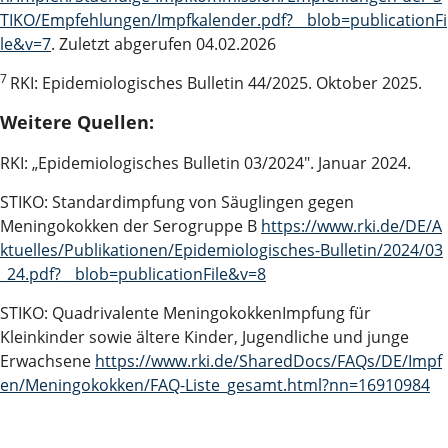
TIKO/Empfehlungen/Impfkalender.pdf?__blob=publicationFi
le&v=7
. Zuletzt abgerufen 04.02.2026
7
RKI: Epidemiologisches Bulletin 44/2025. Oktober 2025.
Weitere Quellen:
RKI: „Epidemiologisches Bulletin 03/2024". Januar 2024.
STIKO: Standardimpfung von Säuglingen gegen
Meningokokken der Serogruppe B
https://www.rki.de/DE/A
ktuelles/Publikationen/Epidemiologisches-Bulletin/2024/03
_24.pdf?__blob=publicationFile&v=8
STIKO: Quadrivalente MeningokokkenImpfung für
Kleinkinder sowie ältere Kinder, Jugendliche und junge
Erwachsene
https://www.rki.de/SharedDocs/FAQs/DE/Impf
en/Meningokokken/FAQ-Liste_gesamt.html?nn=16910984