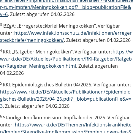
krankheiten/Impfen/Informationsmaterialien/Faktenblaette
r-zum-Impfen/Meningokokken.pdf?__blob=publicationFile&
v=6
. Zuletzt abgerufen 04.02.2026
3
BZgA: „Erregersteckbrief Meningokokken“. Verfügbar
unter:
https://www.infektionsschutz.de/infektionen/erreger
steckbriefe/meningokokken/
. Zuletzt abgerufen 04.02.2026
4
RKI: „Ratgeber Meningokokken“. Verfügbar unter:
https://w
ww.rki.de/DE/Aktuelles/Publikationen/RKI-Ratgeber/Ratgeb
er/Ratgeber_Meningokokken.html
. Zuletzt abgerufen
04.02.2026
5
RKI: Epidemiologisches Bulletin 04/2026. Verfügbar unter:
https://www.rki.de/DE/Aktuelles/Publikationen/Epidemiolo
gisches-Bulletin/2026/04_26.pdf?__blob=publicationFile&v=
3
. Zuletzt abgerufen 04.02.2026
6
Ständige Impfkommission: Impfkalender 2026. Verfügbar
unter:
https://www.rki.de/DE/Themen/Infektionskrankheite
n/Impfen/Staendige-Impfkommission/Empfehlungen-der-S