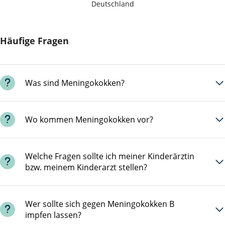
Deutschland
Häufige Fragen
Was sind Meningokokken?
Meningokokken sind Bakterien. Sie werden z. B.
durch Tröpfcheninfektion (Niesen, Husten, Küssen)
Wo kommen Meningokokken vor?
3
von Mensch zu Mensch übertragen
und
können
Meningokokken-Erkrankungen
hervorrufen.
Meningokokken kommen weltweit vor.
Es gibt
verschiedene Meningokokken-Gruppen:
In
Welche Fragen sollte ich meiner Kinderärztin
bzw. meinem Kinderarzt stellen?
Deutschland kommen die Gruppen
B, Y, W und C
2
am häufigsten vor.
Die wichtigsten Fragen zu Meningokokken-
Impfungen für den nächsten Arztbesuch haben wir
Wer sollte sich gegen Meningokokken B
impfen lassen?
in dieser
Checkliste
für dich zusammengestellt.