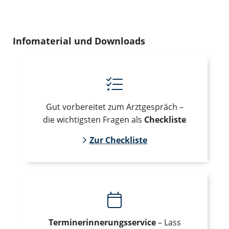
Die STIKO empfiehlt jedoch aufgrund erhöhtem
Erkrankungsrisiko eine Impfung gegen
Meningokokken ACWY bei Jugendlichen und gegen
Infomaterial und Downloads
Meningokokken B bei Babys und Kleinkindern.
Mehr zum Impfschutz erfahren
Gut vorbereitet zum Arztgespräch –
die wichtigsten Fragen als
Checkliste
Zur Checkliste
Terminerinnerungsservice
– Lass