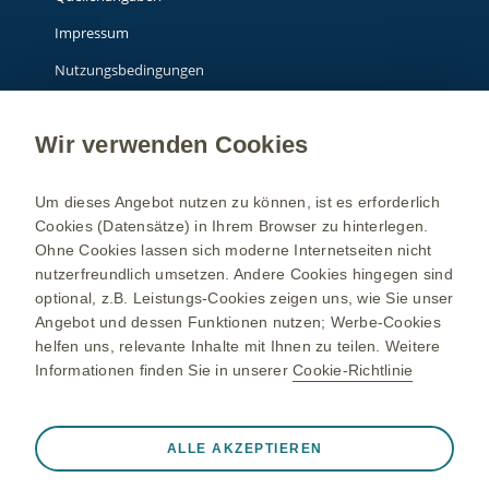
Impressum
Nutzungsbedingungen
Datenschutzhinweis
Wir verwenden Cookies
Über GSK
Um dieses Angebot nutzen zu können, ist es erforderlich
Cookies (Datensätze) in Ihrem Browser zu hinterlegen.
**Info: Gendergerechte Sprache: Dieser Text schließt prinzipiell alle
Ohne Cookies lassen sich moderne Internetseiten nicht
Geschlechter mit ein.
nutzerfreundlich umsetzen. Andere Cookies hingegen sind
Zur besseren Lesbarkeit wird jedoch nur eine Geschlechtsform
optional, z.B. Leistungs-Cookies zeigen uns, wie Sie unser
verwendet – welche das ist, liegt im Ermessen derjenigen, die den
Angebot und dessen Funktionen nutzen; Werbe-Cookies
Text verfasst haben.
helfen uns, relevante Inhalte mit Ihnen zu teilen. Weitere
Informationen finden Sie in unserer
Cookie-Richtlinie
Die Inhalte richten sich an Personen in Deutschland.
Eine Initiative von GSK ©
2026
GSK Unternehmensgruppe oder
Immer aktiv
Nur unbedingt erforderliche Cookies
ALLE AKZEPTIEREN
deren Lizenzgeber
❮
Notwendig, damit die Website ordnungsgemäß